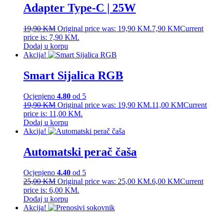
Adapter Type-C | 25W
19,90
KM
Original price was: 19,90 KM.
7,90
KM
Current
price is: 7,90 KM.
Dodaj u korpu
Akcija!
Smart Sijalica RGB
Ocjenjeno
4.80
od 5
19,90
KM
Original price was: 19,90 KM.
11,00
KM
Current
price is: 11,00 KM.
Dodaj u korpu
Akcija!
Automatski perač čaša
Ocjenjeno
4.40
od 5
25,00
KM
Original price was: 25,00 KM.
6,00
KM
Current
price is: 6,00 KM.
Dodaj u korpu
Akcija!