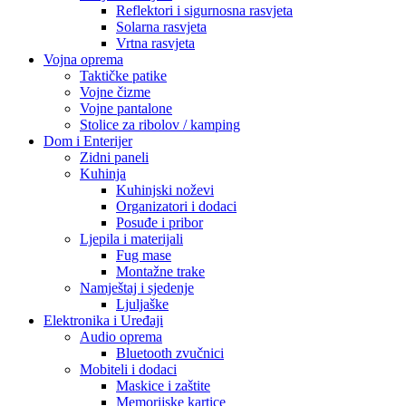
Reflektori i sigurnosna rasvjeta
Solarna rasvjeta
Vrtna rasvjeta
Vojna oprema
Taktičke patike
Vojne čizme
Vojne pantalone
Stolice za ribolov / kamping
Dom i Enterijer
Zidni paneli
Kuhinja
Kuhinjski noževi
Organizatori i dodaci
Posuđe i pribor
Ljepila i materijali
Fug mase
Montažne trake
Namještaj i sjedenje
Ljuljaške
Elektronika i Uređaji
Audio oprema
Bluetooth zvučnici
Mobiteli i dodaci
Maskice i zaštite
Memorijske kartice