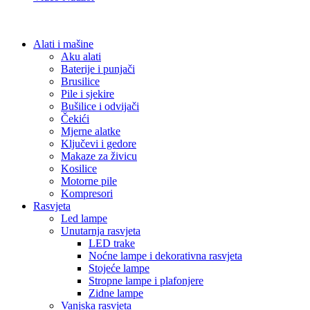
Alati i mašine
Aku alati
Baterije i punjači
Brusilice
Pile i sjekire
Bušilice i odvijači
Čekići
Mjerne alatke
Ključevi i gedore
Makaze za živicu
Kosilice
Motorne pile
Kompresori
Rasvjeta
Led lampe
Unutarnja rasvjeta
LED trake
Noćne lampe i dekorativna rasvjeta
Stojeće lampe
Stropne lampe i plafonjere
Zidne lampe
Vanjska rasvjeta