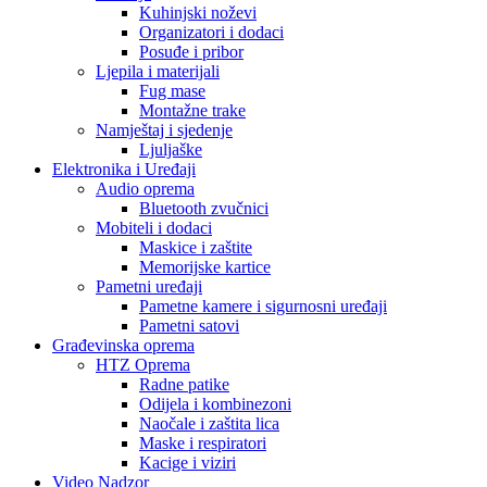
Kuhinjski noževi
Organizatori i dodaci
Posuđe i pribor
Ljepila i materijali
Fug mase
Montažne trake
Namještaj i sjedenje
Ljuljaške
Elektronika i Uređaji
Audio oprema
Bluetooth zvučnici
Mobiteli i dodaci
Maskice i zaštite
Memorijske kartice
Pametni uređaji
Pametne kamere i sigurnosni uređaji
Pametni satovi
Građevinska oprema
HTZ Oprema
Radne patike
Odijela i kombinezoni
Naočale i zaštita lica
Maske i respiratori
Kacige i viziri
Video Nadzor