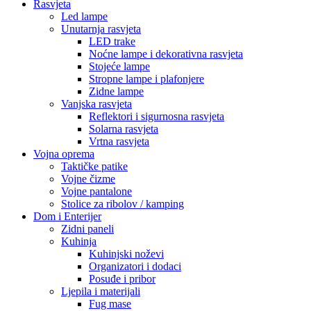
Rasvjeta
Led lampe
Unutarnja rasvjeta
LED trake
Noćne lampe i dekorativna rasvjeta
Stojeće lampe
Stropne lampe i plafonjere
Zidne lampe
Vanjska rasvjeta
Reflektori i sigurnosna rasvjeta
Solarna rasvjeta
Vrtna rasvjeta
Vojna oprema
Taktičke patike
Vojne čizme
Vojne pantalone
Stolice za ribolov / kamping
Dom i Enterijer
Zidni paneli
Kuhinja
Kuhinjski noževi
Organizatori i dodaci
Posuđe i pribor
Ljepila i materijali
Fug mase