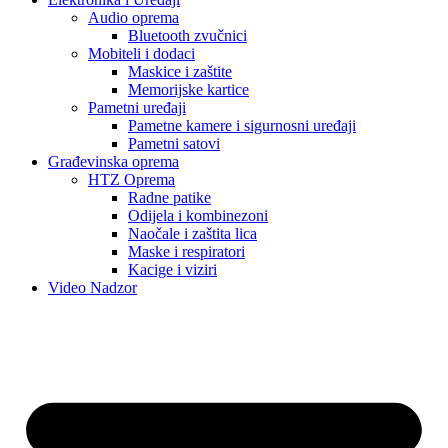
Audio oprema
Bluetooth zvučnici
Mobiteli i dodaci
Maskice i zaštite
Memorijske kartice
Pametni uređaji
Pametne kamere i sigurnosni uređaji
Pametni satovi
Građevinska oprema
HTZ Oprema
Radne patike
Odijela i kombinezoni
Naočale i zaštita lica
Maske i respiratori
Kacige i viziri
Video Nadzor