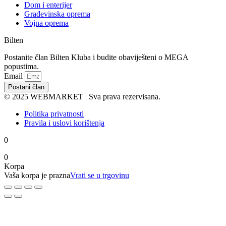
Dom i enterijer
Građevinska oprema
Vojna oprema
Bilten
Postanite član Bilten Kluba i budite obaviješteni o MEGA
popustima.
Email
Postani član
© 2025 WEBMARKET | Sva prava rezervisana.
Politika privatnosti
Pravila i uslovi korištenja
0
0
Korpa
Vaša korpa je prazna
Vrati se u trgovinu