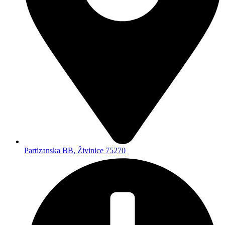
Partizanska BB, Živinice 75270