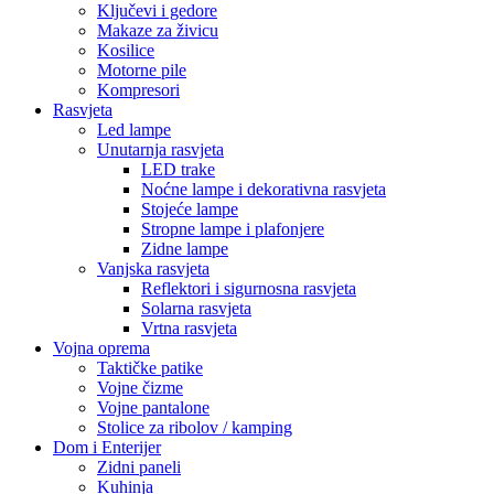
Ključevi i gedore
Makaze za živicu
Kosilice
Motorne pile
Kompresori
Rasvjeta
Led lampe
Unutarnja rasvjeta
LED trake
Noćne lampe i dekorativna rasvjeta
Stojeće lampe
Stropne lampe i plafonjere
Zidne lampe
Vanjska rasvjeta
Reflektori i sigurnosna rasvjeta
Solarna rasvjeta
Vrtna rasvjeta
Vojna oprema
Taktičke patike
Vojne čizme
Vojne pantalone
Stolice za ribolov / kamping
Dom i Enterijer
Zidni paneli
Kuhinja