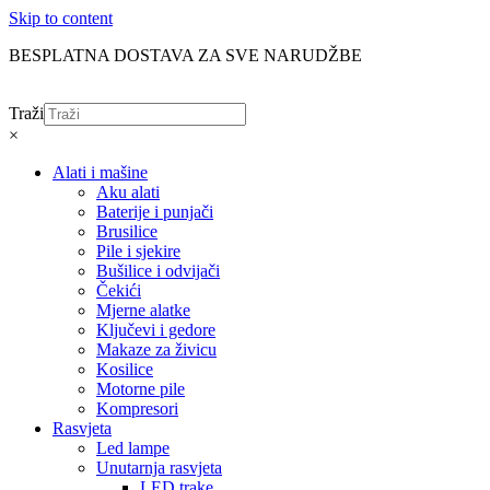
Skip to content
BESPLATNA DOSTAVA ZA SVE NARUDŽBE
Traži
×
Alati i mašine
Aku alati
Baterije i punjači
Brusilice
Pile i sjekire
Bušilice i odvijači
Čekići
Mjerne alatke
Ključevi i gedore
Makaze za živicu
Kosilice
Motorne pile
Kompresori
Rasvjeta
Led lampe
Unutarnja rasvjeta
LED trake