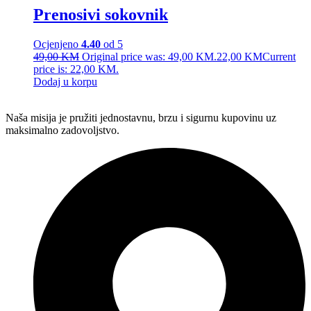
Prenosivi sokovnik
Ocjenjeno
4.40
od 5
49,00
KM
Original price was: 49,00 KM.
22,00
KM
Current
price is: 22,00 KM.
Dodaj u korpu
Naša misija je pružiti jednostavnu, brzu i sigurnu kupovinu uz
maksimalno zadovoljstvo.