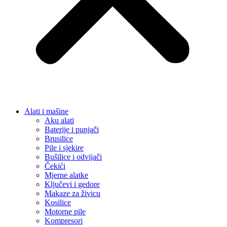
Alati i mašine
Aku alati
Baterije i punjači
Brusilice
Pile i sjekire
Bušilice i odvijači
Čekići
Mjerne alatke
Ključevi i gedore
Makaze za živicu
Kosilice
Motorne pile
Kompresori