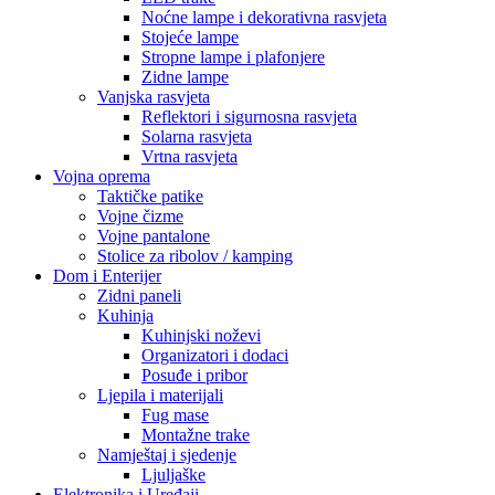
Noćne lampe i dekorativna rasvjeta
Stojeće lampe
Stropne lampe i plafonjere
Zidne lampe
Vanjska rasvjeta
Reflektori i sigurnosna rasvjeta
Solarna rasvjeta
Vrtna rasvjeta
Vojna oprema
Taktičke patike
Vojne čizme
Vojne pantalone
Stolice za ribolov / kamping
Dom i Enterijer
Zidni paneli
Kuhinja
Kuhinjski noževi
Organizatori i dodaci
Posuđe i pribor
Ljepila i materijali
Fug mase
Montažne trake
Namještaj i sjedenje
Ljuljaške
Elektronika i Uređaji