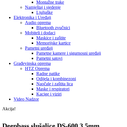
Montažne trake
Namještaj i sjedenje
Ljuljaške
Elektronika i Uređaji
Audio oprema
Bluetooth zvučnici
Mobiteli i dodaci
Maskice i zaštite
Memorijske kartice
Pametni uređaji
Pametne kamere i sigurnosni uređaji
Pametni satovi
Građevinska oprema
HTZ Oprema
Radne patike
Odijela i kombinezoni
Naočale i zaštita lica
Maske i respiratori
Kacige i viziri
Video Nadzor
Akcija!
Deepbass slušalice DS-600 3.5mm