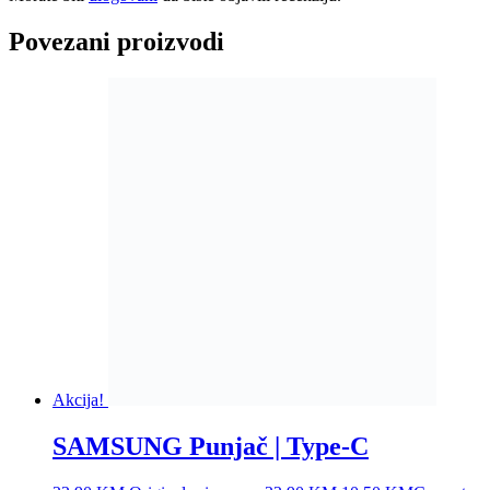
Povezani proizvodi
Akcija!
SAMSUNG Punjač | Type-C
22,90
KM
Original price was: 22,90 KM.
10,50
KM
Current
price is: 10,50 KM.
Dodaj u korpu
Akcija!
Prenosivi sokovnik
Ocjenjeno
4.40
od 5
49,00
KM
Original price was: 49,00 KM.
22,00
KM
Current
price is: 22,00 KM.
Dodaj u korpu
Akcija!