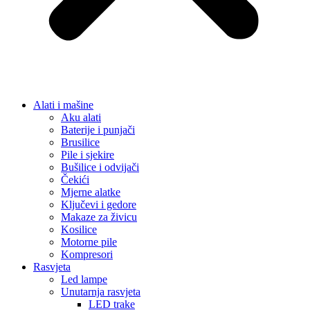
Alati i mašine
Aku alati
Baterije i punjači
Brusilice
Pile i sjekire
Bušilice i odvijači
Čekići
Mjerne alatke
Ključevi i gedore
Makaze za živicu
Kosilice
Motorne pile
Kompresori
Rasvjeta
Led lampe
Unutarnja rasvjeta
LED trake