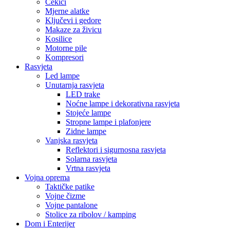
Čekići
Mjerne alatke
Ključevi i gedore
Makaze za živicu
Kosilice
Motorne pile
Kompresori
Rasvjeta
Led lampe
Unutarnja rasvjeta
LED trake
Noćne lampe i dekorativna rasvjeta
Stojeće lampe
Stropne lampe i plafonjere
Zidne lampe
Vanjska rasvjeta
Reflektori i sigurnosna rasvjeta
Solarna rasvjeta
Vrtna rasvjeta
Vojna oprema
Taktičke patike
Vojne čizme
Vojne pantalone
Stolice za ribolov / kamping
Dom i Enterijer