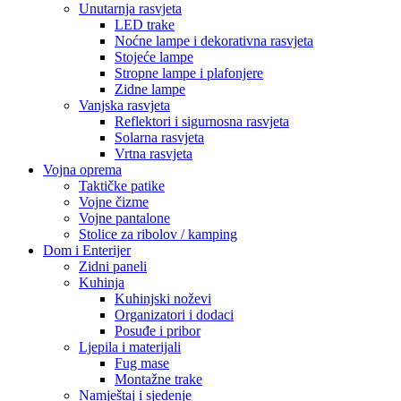
Unutarnja rasvjeta
LED trake
Noćne lampe i dekorativna rasvjeta
Stojeće lampe
Stropne lampe i plafonjere
Zidne lampe
Vanjska rasvjeta
Reflektori i sigurnosna rasvjeta
Solarna rasvjeta
Vrtna rasvjeta
Vojna oprema
Taktičke patike
Vojne čizme
Vojne pantalone
Stolice za ribolov / kamping
Dom i Enterijer
Zidni paneli
Kuhinja
Kuhinjski noževi
Organizatori i dodaci
Posuđe i pribor
Ljepila i materijali
Fug mase
Montažne trake
Namještaj i sjedenje