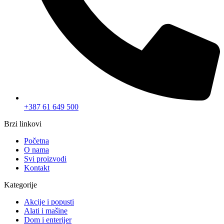
0
0
Korpa
Vaša korpa je prazna
Vrati se u trgovinu