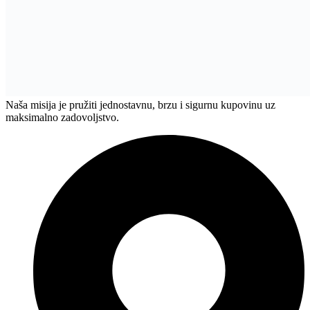
Partizanska BB, Živinice 75270