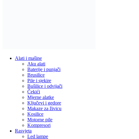
Alati i mašine
Aku alati
Baterije i punjači
Brusilice
Pile i sjekire
Bušilice i odvijači
Čekići
Mjerne alatke
Ključevi i gedore
Makaze za živicu
Kosilice
Motorne pile
Kompresori
Rasvjeta
Led lampe