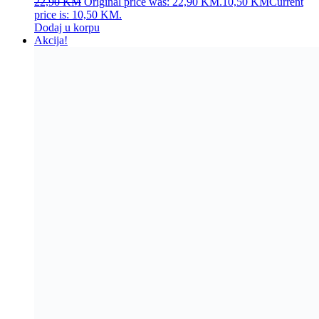
Magnetna šolja
Ocjenjeno
4.50
od 5
19,90
KM
Original price was: 19,90 KM.
11,00
KM
Current