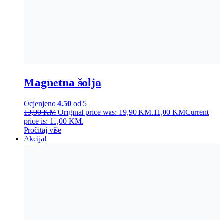
Rezač povrća
Ocjenjeno
4.50
od 5
25,00
KM
Original price was: 25,00 KM.
16,00
KM
Current
price is: 16,00 KM.
Dodaj u korpu