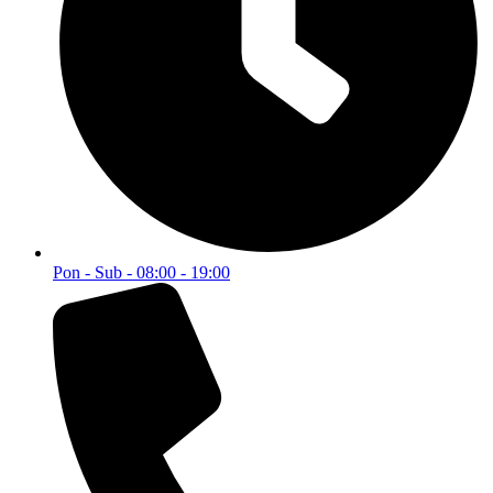
Brzi linkovi
Početna
O nama
Svi proizvodi
Kontakt
Kategorije
Akcije i popusti
Alati i mašine
Dom i enterijer
Građevinska oprema
Vojna oprema
Bilten
Postanite član Bilten Kluba i budite obaviješteni o MEGA
popustima.
Email
Postani član
© 2025 WEBMARKET | Sva prava rezervisana.
Politika privatnosti
Pravila i uslovi korištenja