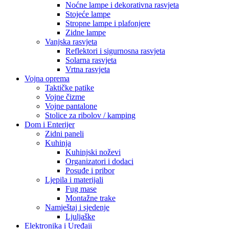
Noćne lampe i dekorativna rasvjeta
Stojeće lampe
Stropne lampe i plafonjere
Zidne lampe
Vanjska rasvjeta
Reflektori i sigurnosna rasvjeta
Solarna rasvjeta
Vrtna rasvjeta
Vojna oprema
Taktičke patike
Vojne čizme
Vojne pantalone
Stolice za ribolov / kamping
Dom i Enterijer
Zidni paneli
Kuhinja
Kuhinjski noževi
Organizatori i dodaci
Posuđe i pribor
Ljepila i materijali
Fug mase
Montažne trake
Namještaj i sjedenje
Ljuljaške
Elektronika i Uređaji