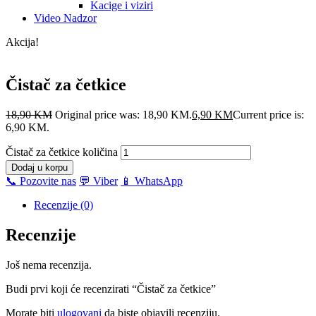
Kacige i viziri
Video Nadzor
Akcija!
Čistač za četkice
18,90
KM
Original price was: 18,90 KM.
6,90
KM
Current price is:
6,90 KM.
Čistač za četkice količina
Dodaj u korpu
📞 Pozovite nas
💬 Viber
📱 WhatsApp
Recenzije (0)
Recenzije
Još nema recenzija.
Budi prvi koji će recenzirati “Čistač za četkice”
Morate biti
ulogovani
da biste objavili recenziju.