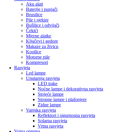
Aku alati
Baterije i punjači
Brusilice
Pile i sjekire
Bušilice i odvijači
Čekići
Mjerne alatke
Ključevi i gedore
Makaze za živicu
Kosilice
Motorne pile
Kompresori
Rasvjeta
Led lampe
Unutarnja rasvjeta
LED trake
Noćne lampe i dekorativna rasvjeta
Stojeće lampe
Stropne lampe i plafonjere
Zidne lampe
Vanjska rasvjeta
Reflektori i sigurnosna rasvjeta
Solarna rasvjeta
Vrtna rasvjeta
Vojna oprema