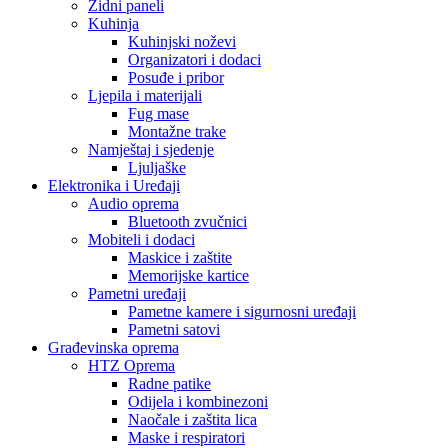
Zidni paneli
Kuhinja
Kuhinjski noževi
Organizatori i dodaci
Posuđe i pribor
Ljepila i materijali
Fug mase
Montažne trake
Namještaj i sjedenje
Ljuljaške
Elektronika i Uređaji
Audio oprema
Bluetooth zvučnici
Mobiteli i dodaci
Maskice i zaštite
Memorijske kartice
Pametni uređaji
Pametne kamere i sigurnosni uređaji
Pametni satovi
Građevinska oprema
HTZ Oprema
Radne patike
Odijela i kombinezoni
Naočale i zaštita lica
Maske i respiratori