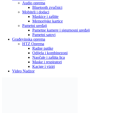
Audio oprema
Bluetooth zvučnici
Mobiteli i dodaci
Maskice i zaštite
Memorijske kartice
Pametni uređaji
Pametne kamere i sigurnosni uređaji
Pametni satovi
Građevinska oprema
HTZ Oprema
Radne patike
Odijela i kombinezoni
Naočale i zaštita lica
Maske i respiratori
Kacige i viziri
Video Nadzor