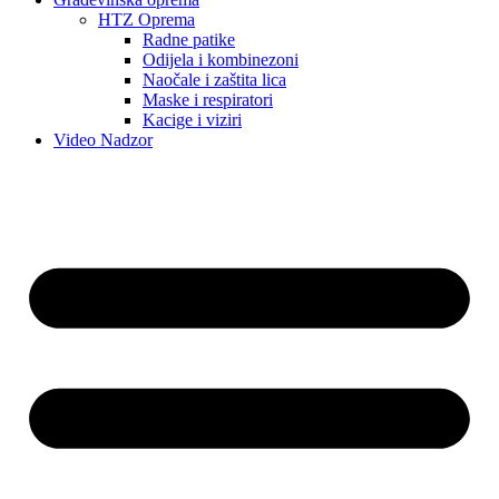
HTZ Oprema
Radne patike
Odijela i kombinezoni
Naočale i zaštita lica
Maske i respiratori
Kacige i viziri
Video Nadzor