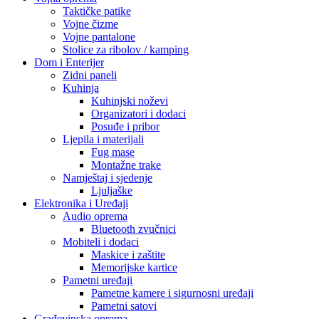
Taktičke patike
Vojne čizme
Vojne pantalone
Stolice za ribolov / kamping
Dom i Enterijer
Zidni paneli
Kuhinja
Kuhinjski noževi
Organizatori i dodaci
Posuđe i pribor
Ljepila i materijali
Fug mase
Montažne trake
Namještaj i sjedenje
Ljuljaške
Elektronika i Uređaji
Audio oprema
Bluetooth zvučnici
Mobiteli i dodaci
Maskice i zaštite
Memorijske kartice
Pametni uređaji
Pametne kamere i sigurnosni uređaji
Pametni satovi
Građevinska oprema