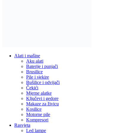
Reflektori i sigurnosna rasvjeta
Solarna rasvjeta
Vrtna rasvjeta
Vojna oprema
Taktičke patike
Vojne čizme
Vojne pantalone
Stolice za ribolov / kamping
Dom i Enterijer
Zidni paneli
Kuhinja
Kuhinjski noževi
Organizatori i dodaci
Posuđe i pribor
Ljepila i materijali
Fug mase
Montažne trake
Namještaj i sjedenje
Ljuljaške
Elektronika i Uređaji
Audio oprema
Bluetooth zvučnici
Mobiteli i dodaci
Maskice i zaštite
Memorijske kartice