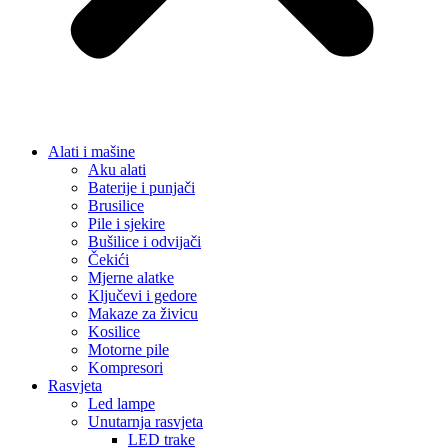
Ključevi i gedore
Makaze za živicu
Kosilice
Motorne pile
Kompresori
Rasvjeta
Led lampe
Unutarnja rasvjeta
LED trake
Noćne lampe i dekorativna rasvjeta
Stojeće lampe
Stropne lampe i plafonjere
Zidne lampe
Vanjska rasvjeta
Reflektori i sigurnosna rasvjeta
Solarna rasvjeta
Vrtna rasvjeta
Vojna oprema
Taktičke patike
Vojne čizme
Vojne pantalone
Stolice za ribolov / kamping
Dom i Enterijer
Zidni paneli
Kuhinja