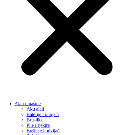
Rasvjeta
Led lampe
Unutarnja rasvjeta
LED trake
Noćne lampe i dekorativna rasvjeta
Stojeće lampe
Stropne lampe i plafonjere
Zidne lampe
Vanjska rasvjeta
Reflektori i sigurnosna rasvjeta
Solarna rasvjeta
Vrtna rasvjeta
Vojna oprema
Taktičke patike
Vojne čizme
Vojne pantalone
Stolice za ribolov / kamping
Dom i Enterijer
Zidni paneli
Kuhinja
Kuhinjski noževi
Organizatori i dodaci
Posuđe i pribor
Ljepila i materijali
Fug mase