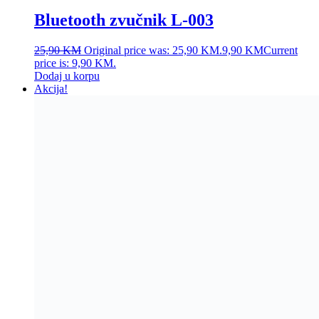
𝐁𝐒-𝟑𝟎𝟕
115,80
KM
Original price was: 115,80 KM.
57,90
KM
Current
price is: 57,90 KM.
Dodaj u korpu
Naša misija je pružiti jednostavnu, brzu i sigurnu kupovinu uz
maksimalno zadovoljstvo.