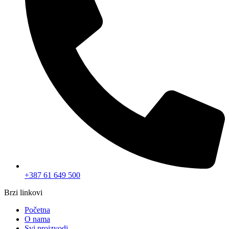
Građevinska oprema
Vojna oprema
Bilten
Postanite član Bilten Kluba i budite obaviješteni o MEGA
popustima.
Email
Postani član
© 2025 WEBMARKET | Sva prava rezervisana.
Politika privatnosti
Pravila i uslovi korištenja
0
0
Korpa
Vaša korpa je prazna
Vrati se u trgovinu