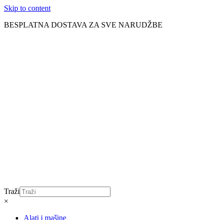
Skip to content
BESPLATNA DOSTAVA ZA SVE NARUDŽBE
Traži
×
Alati i mašine
Aku alati
Baterije i punjači
Brusilice
Pile i sjekire
Bušilice i odvijači
Čekići
Mjerne alatke
Ključevi i gedore
Makaze za živicu
Kosilice
Motorne pile
Kompresori
Rasvjeta
Led lampe
Unutarnja rasvjeta
LED trake