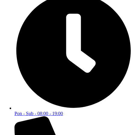
+387 61 649 500
Brzi linkovi
Početna
O nama
Svi proizvodi
Kontakt
Kategorije
Akcije i popusti
Alati i mašine
Dom i enterijer