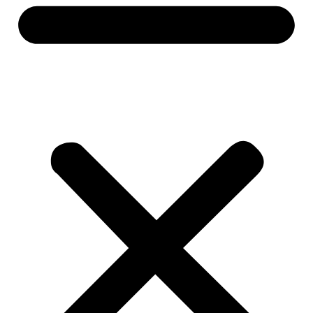
Alati i mašine
Aku alati
Baterije i punjači
Brusilice
Pile i sjekire
Bušilice i odvijači
Čekići
Mjerne alatke