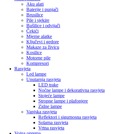
Noćne lampe i dekorativna rasvjeta
Stojeće lampe
Stropne lampe i plafonjere
Zidne lampe
Vanjska rasvjeta
Reflektori i sigurnosna rasvjeta
Solarna rasvjeta
Vrtna rasvjeta
Vojna oprema
Taktičke patike
Vojne čizme
Vojne pantalone
Stolice za ribolov / kamping
Dom i Enterijer
Zidni paneli
Kuhinja
Kuhinjski noževi
Organizatori i dodaci
Posuđe i pribor
Ljepila i materijali
Fug mase
Montažne trake
Namještaj i sjedenje
Ljuljaške
Elektronika i Uređaji