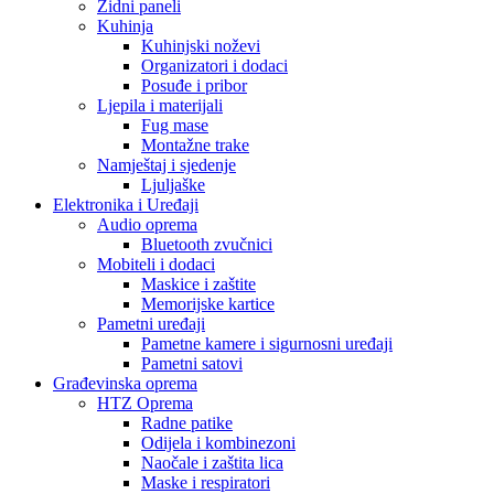
37,90
KM
Original price was: 37,90 KM.
27,90
KM
Current price is:
27,90 KM.
Bluetooth zvučnik BS-300 količina
Dodaj u korpu
📞 Pozovite nas
💬 Viber
📱 WhatsApp
Opis
Recenzije (0)
Opis
Vodootporni Zvučnik BS-300 – Snaga i Kvalitet Zvuka u Svakom
Okruženju
Uživajte u omiljenoj muzici gdje god da se nalazite uz BS-300
vodootporni zvučnik. Dizajniran za avanturiste i ljubitelje dobrog
zvuka, ovaj zvučnik pruža snažan i čist zvuk, bilo da ste na bazenu,
plaži ili planinarenju.
Recenzije