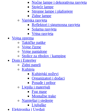
Kuhinjski noževi
Organizatori i dodaci
Posuđe i pribor
Ljepila i materijali
Fug mase
Montažne trake
Namještaj i sjedenje
Ljuljaške
Elektronika i Uređaji
Audio oprema
Bluetooth zvučnici
Mobiteli i dodaci
Maskice i zaštite
Memorijske kartice
Pametni uređaji
Pametne kamere i sigurnosni uređaji
Pametni satovi
Građevinska oprema
HTZ Oprema
Radne patike
Odijela i kombinezoni
Naočale i zaštita lica
Maske i respiratori
Kacige i viziri
Video Nadzor