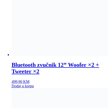
BT Zvučnik M1943BT
65,90
KM
Dodaj u korpu
Akcija!
Bluetooth zvučnik L-003
25,90
KM
Original price was: 25,90 KM.
9,90
KM
Current
price is: 9,90 KM.
Dodaj u korpu