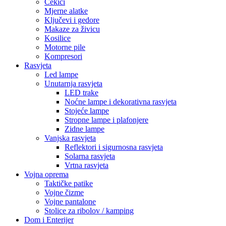
Montažne trake
Namještaj i sjedenje
Ljuljaške
Elektronika i Uređaji
Audio oprema
Bluetooth zvučnici
Mobiteli i dodaci
Maskice i zaštite
Memorijske kartice
Pametni uređaji
Pametne kamere i sigurnosni uređaji
Pametni satovi
Građevinska oprema
HTZ Oprema
Radne patike
Odijela i kombinezoni
Naočale i zaštita lica
Maske i respiratori
Kacige i viziri
Video Nadzor
Akcija!
Bluetooth zvučnik BS-300