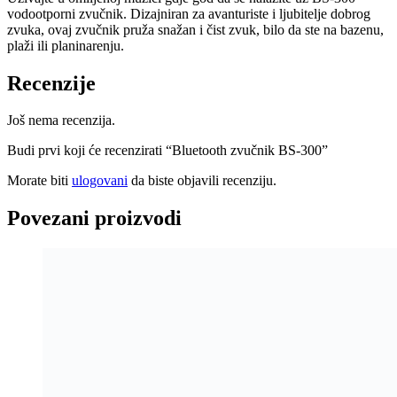
Bluetooth zvučnik 12” Woofer ×2 +
Tweeter ×2
499,90
KM
Dodaj u korpu