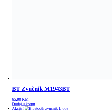
Akcija!
Bluetooth zvučnik 𝐁𝐋𝐔𝐄𝐒𝐒𝐄𝐄𝐃