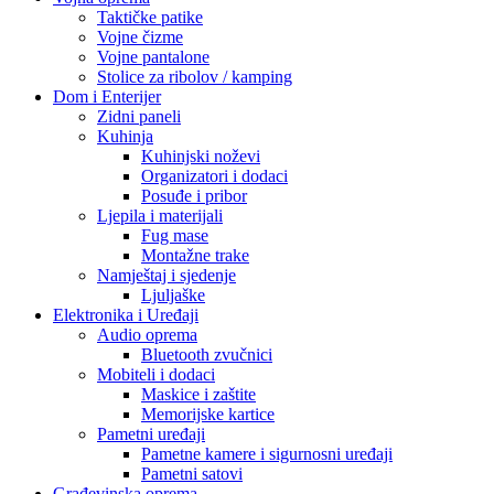
Audio oprema
Bluetooth zvučnici
Mobiteli i dodaci
Maskice i zaštite
Memorijske kartice
Pametni uređaji
Pametne kamere i sigurnosni uređaji
Pametni satovi
Građevinska oprema
HTZ Oprema
Radne patike
Odijela i kombinezoni
Naočale i zaštita lica
Maske i respiratori
Kacige i viziri
Video Nadzor