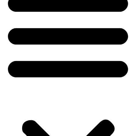
Alati i mašine
Aku alati
Baterije i punjači
Brusilice
Pile i sjekire
Bušilice i odvijači
Čekići
Mjerne alatke
Ključevi i gedore
Makaze za živicu
Kosilice
Motorne pile
Kompresori