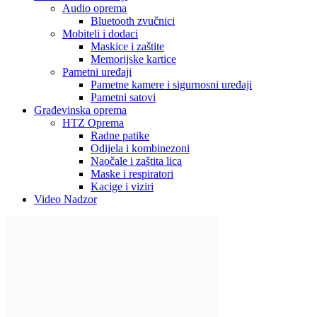
Alati i mašine
Aku alati
Baterije i punjači
Brusilice
Pile i sjekire
Bušilice i odvijači
Čekići
Mjerne alatke
Ključevi i gedore
Makaze za živicu
Kosilice
Motorne pile
Kompresori
Rasvjeta
Led lampe
Unutarnja rasvjeta
LED trake
Noćne lampe i dekorativna rasvjeta
Stojeće lampe
Stropne lampe i plafonjere
Zidne lampe
Vanjska rasvjeta