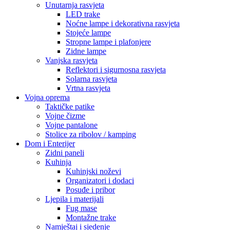
Pametni uređaji
Pametne kamere i sigurnosni uređaji
Pametni satovi
Građevinska oprema
HTZ Oprema
Radne patike
Odijela i kombinezoni
Naočale i zaštita lica
Maske i respiratori
Kacige i viziri
Video Nadzor