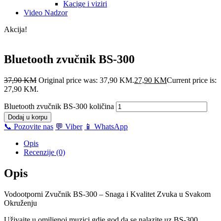
Još nema recenzija.
Budi prvi koji će recenzirati “Bluetooth zvučnik BS-300”
Morate biti
ulogovani
da biste objavili recenziju.
Povezani proizvodi