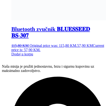
Partizanska BB, Živinice 75270