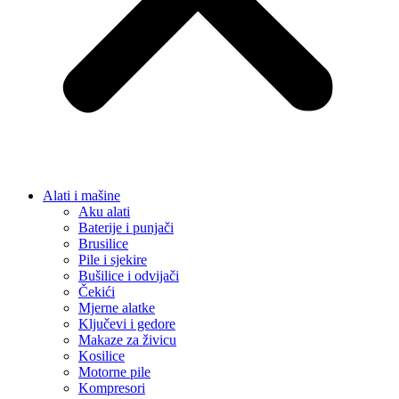
Alati i mašine
Aku alati
Baterije i punjači
Brusilice
Pile i sjekire
Bušilice i odvijači
Čekići
Mjerne alatke
Ključevi i gedore
Makaze za živicu
Kosilice
Motorne pile
Kompresori