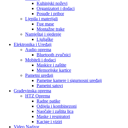
Kuhinjski noževi
Organizatori i dodaci
Posuđe i pribor
Ljepila i materijali
Fug mase
Montažne trake
Namještaj i sjedenje
Ljuljaške
Elektronika i Uređaji
Audio oprema
Bluetooth zvučnici
Mobiteli i dodaci
Maskice i zaštite
Memorijske kartice
Pametni uređaji
Pametne kamere i sigurnosni uređaji
Pametni satovi
Građevinska oprema
HTZ Oprema
Radne patike
Odijela i kombinezoni
Naočale i zaštita lica
Maske i respiratori
Kacige i viziri
Video Nadzor