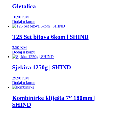
Gletalica
10,90
KM
Dodaj u korpu
T25 Set bitova 6kom | SHIND
3,50
KM
Dodaj u korpu
Sjekira 1250g | SHIND
29,90
KM
Dodaj u korpu
Kombinirke kliješta 7” 180mm |
SHIND