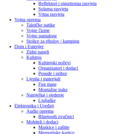
Reflektori i sigurnosna rasvjeta
Solarna rasvjeta
Vrtna rasvjeta
Vojna oprema
Taktičke patike
Vojne čizme
Vojne pantalone
Stolice za ribolov / kamping
Dom i Enterijer
Zidni paneli
Kuhinja
Kuhinjski noževi
Organizatori i dodaci
Posuđe i pribor
Ljepila i materijali
Fug mase
Montažne trake
Namještaj i sjedenje
Ljuljaške
Elektronika i Uređaji
Audio oprema
Bluetooth zvučnici
Mobiteli i dodaci
Maskice i zaštite
Memorijske kartice