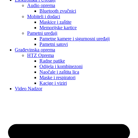
Audio oprema
Bluetooth zvučnici
Mobiteli i dodaci
Maskice i zaštite
Memorijske kartice
Pametni uređaji
Pametne kamere i sigurnosni uređaji
Pametni satovi
Građevinska oprema
HTZ Oprema
Radne patike
Odijela i kombinezoni
Naočale i zaštita lica
Maske i respiratori
Kacige i viziri
Video Nadzor