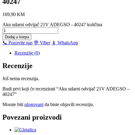
40247
169,90
KM
Aku udarni odvijač 21V ADEGSO - 40247 količina
Dodaj u korpu
📞 Pozovite nas
💬 Viber
📱 WhatsApp
Recenzije (0)
Recenzije
Još nema recenzija.
Budi prvi koji će recenzirati “Aku udarni odvijač 21V ADEGSO –
40247”
Morate biti
ulogovani
da biste objavili recenziju.
Povezani proizvodi