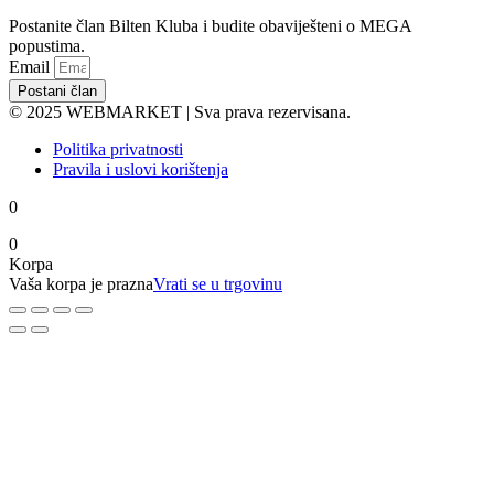
Postanite član Bilten Kluba i budite obaviješteni o MEGA
popustima.
Email
Postani član
© 2025 WEBMARKET | Sva prava rezervisana.
Politika privatnosti
Pravila i uslovi korištenja
0
0
Korpa
Vaša korpa je prazna
Vrati se u trgovinu