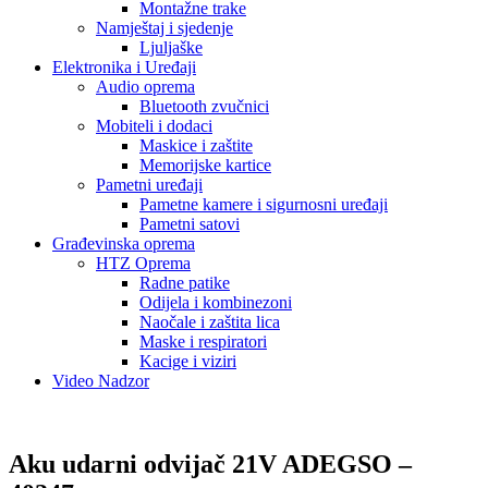
Montažne trake
Namještaj i sjedenje
Ljuljaške
Elektronika i Uređaji
Audio oprema
Bluetooth zvučnici
Mobiteli i dodaci
Maskice i zaštite
Memorijske kartice
Pametni uređaji
Pametne kamere i sigurnosni uređaji
Pametni satovi
Građevinska oprema
HTZ Oprema
Radne patike
Odijela i kombinezoni
Naočale i zaštita lica
Maske i respiratori
Kacige i viziri
Video Nadzor
Aku udarni odvijač 21V ADEGSO –