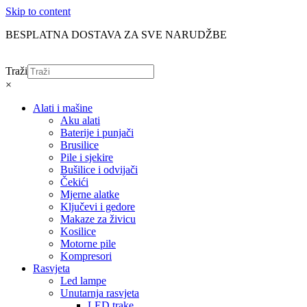
Skip to content
BESPLATNA DOSTAVA ZA SVE NARUDŽBE
Traži
×
Alati i mašine
Aku alati
Baterije i punjači
Brusilice
Pile i sjekire
Bušilice i odvijači
Čekići
Mjerne alatke
Ključevi i gedore
Makaze za živicu
Kosilice
Motorne pile
Kompresori
Rasvjeta
Led lampe
Unutarnja rasvjeta
LED trake