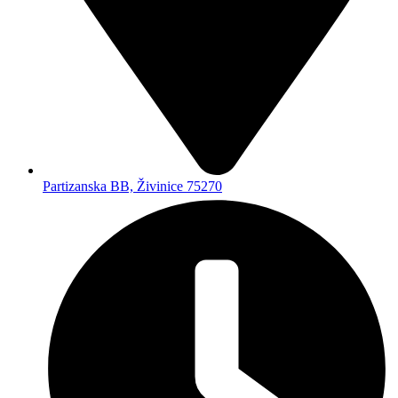
Partizanska BB, Živinice 75270