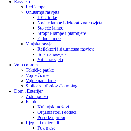
Rasvjeta
Led lampe
Unutarnja rasvjeta
LED trake
Noćne lampe i dekorativna rasvjeta
Stojeće lampe
Stropne lampe i plafonjere
Zidne lampe
Vanjska rasvjeta
Reflektori i sigurnosna rasvjeta
Solarna rasvjeta
Vrtna rasvjeta
Vojna oprema
Taktičke patike
Vojne čizme
Vojne pantalone
Stolice za ribolov / kamping
Dom i Enterijer
Zidni paneli
Kuhinja
Kuhinjski noževi
Organizatori i dodaci
Posuđe i pribor
Ljepila i materijali
Fug mase