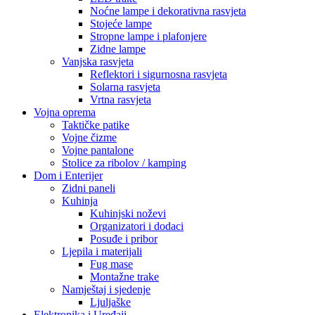
Noćne lampe i dekorativna rasvjeta
Stojeće lampe
Stropne lampe i plafonjere
Zidne lampe
Vanjska rasvjeta
Reflektori i sigurnosna rasvjeta
Solarna rasvjeta
Vrtna rasvjeta
Vojna oprema
Taktičke patike
Vojne čizme
Vojne pantalone
Stolice za ribolov / kamping
Dom i Enterijer
Zidni paneli
Kuhinja
Kuhinjski noževi
Organizatori i dodaci
Posuđe i pribor
Ljepila i materijali
Fug mase
Montažne trake
Namještaj i sjedenje
Ljuljaške
Elektronika i Uređaji