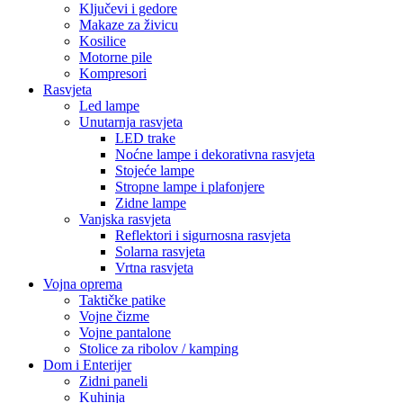
Ključevi i gedore
Makaze za živicu
Kosilice
Motorne pile
Kompresori
Rasvjeta
Led lampe
Unutarnja rasvjeta
LED trake
Noćne lampe i dekorativna rasvjeta
Stojeće lampe
Stropne lampe i plafonjere
Zidne lampe
Vanjska rasvjeta
Reflektori i sigurnosna rasvjeta
Solarna rasvjeta
Vrtna rasvjeta
Vojna oprema
Taktičke patike
Vojne čizme
Vojne pantalone
Stolice za ribolov / kamping
Dom i Enterijer
Zidni paneli
Kuhinja