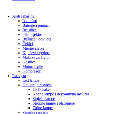
Alati i mašine
Aku alati
Baterije i punjači
Brusilice
Pile i sjekire
Bušilice i odvijači
Čekići
Mjerne alatke
Ključevi i gedore
Makaze za živicu
Kosilice
Motorne pile
Kompresori
Rasvjeta
Led lampe
Unutarnja rasvjeta
LED trake
Noćne lampe i dekorativna rasvjeta
Stojeće lampe
Stropne lampe i plafonjere
Zidne lampe
Vanjska rasvjeta