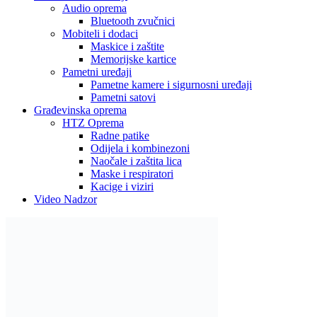
Audio oprema
Bluetooth zvučnici
Mobiteli i dodaci
Maskice i zaštite
Memorijske kartice
Pametni uređaji
Pametne kamere i sigurnosni uređaji
Pametni satovi
Građevinska oprema
HTZ Oprema
Radne patike
Odijela i kombinezoni
Naočale i zaštita lica
Maske i respiratori
Kacige i viziri
Video Nadzor