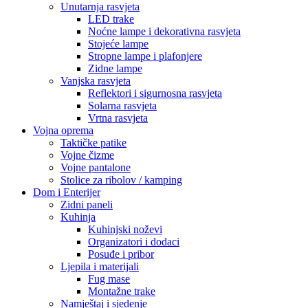
Unutarnja rasvjeta
LED trake
Noćne lampe i dekorativna rasvjeta
Stojeće lampe
Stropne lampe i plafonjere
Zidne lampe
Vanjska rasvjeta
Reflektori i sigurnosna rasvjeta
Solarna rasvjeta
Vrtna rasvjeta
Vojna oprema
Taktičke patike
Vojne čizme
Vojne pantalone
Stolice za ribolov / kamping
Dom i Enterijer
Zidni paneli
Kuhinja
Kuhinjski noževi
Organizatori i dodaci
Posuđe i pribor
Ljepila i materijali
Fug mase
Montažne trake
Namještaj i sjedenje