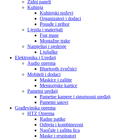
Zidni paneli
Kuhinja
Kuhinjski noževi
Organizatori i dodaci
Posuđe i pribor
Ljepila i materijali
Fug mase
Montažne trake
Namještaj i sjedenje
Ljuljaške
Elektronika i Uređaji
Audio oprema
Bluetooth zvučnici
Mobiteli i dodaci
Maskice i zaštite
Memorijske kartice
Pametni uređaji
Pametne kamere i sigurnosni uređaji
Pametni satovi
Građevinska oprema
HTZ Oprema
Radne patike
Odijela i kombinezoni
Naočale i zaštita lica
Maske i respiratori