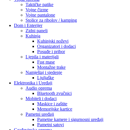
Taktičke patike
Vojne čizme
Vojne pantalone
Stolice za ribolov / kamping
Dom i Enterijer
Zidni paneli
Kuhinja
Kuhinjski noževi
Organizatori i dodaci
Posuđe i pribor
Ljepila i materijali
Fug mase
Montažne trake
Namještaj i sjedenje
Ljuljaške
Elektronika i Uređaji
Audio oprema
Bluetooth zvučnici
Mobiteli i dodaci
Maskice i zaštite
Memorijske kartice
Pametni uređaji
Pametne kamere i sigurnosni uređaji
Pametni satovi
Građevinska oprema