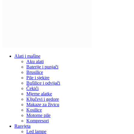
Alati i mašine
Aku alati
Baterije i punjači
Brusilice
Pile i sjekire
Bušilice i odvijači
Čekići
Mjerne alatke
Ključevi i gedore
Makaze za živicu
Kosilice
Motorne pile
Kompresori
Rasvjeta
Led lampe