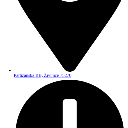
Partizanska BB, Živinice 75270