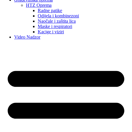
HTZ Oprema
Radne patike
Odijela i kombinezoni
Naočale i zaštita lica
Maske i respiratori
Kacige i viziri
Video Nadzor