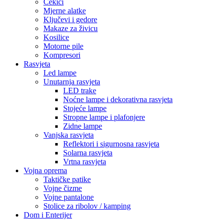
Čekići
Mjerne alatke
Ključevi i gedore
Makaze za živicu
Kosilice
Motorne pile
Kompresori
Rasvjeta
Led lampe
Unutarnja rasvjeta
LED trake
Noćne lampe i dekorativna rasvjeta
Stojeće lampe
Stropne lampe i plafonjere
Zidne lampe
Vanjska rasvjeta
Reflektori i sigurnosna rasvjeta
Solarna rasvjeta
Vrtna rasvjeta
Vojna oprema
Taktičke patike
Vojne čizme
Vojne pantalone
Stolice za ribolov / kamping
Dom i Enterijer