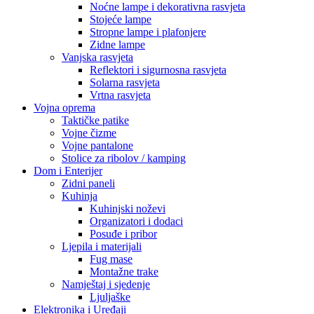
Noćne lampe i dekorativna rasvjeta
Stojeće lampe
Stropne lampe i plafonjere
Zidne lampe
Vanjska rasvjeta
Reflektori i sigurnosna rasvjeta
Solarna rasvjeta
Vrtna rasvjeta
Vojna oprema
Taktičke patike
Vojne čizme
Vojne pantalone
Stolice za ribolov / kamping
Dom i Enterijer
Zidni paneli
Kuhinja
Kuhinjski noževi
Organizatori i dodaci
Posuđe i pribor
Ljepila i materijali
Fug mase
Montažne trake
Namještaj i sjedenje
Ljuljaške
Elektronika i Uređaji