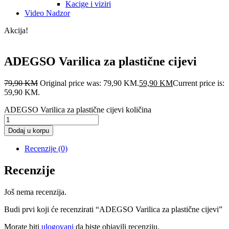
Kacige i viziri
Video Nadzor
Akcija!
ADEGSO Varilica za plastične cijevi
79,90
KM
Original price was: 79,90 KM.
59,90
KM
Current price is:
59,90 KM.
ADEGSO Varilica za plastične cijevi količina
Dodaj u korpu
Recenzije (0)
Recenzije
Još nema recenzija.
Budi prvi koji će recenzirati “ADEGSO Varilica za plastične cijevi”
Morate biti
ulogovani
da biste objavili recenziju.