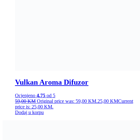
Vulkan Aroma Difuzor
Ocjenjeno
4.75
od 5
59,00
KM
Original price was: 59,00 KM.
25,00
KM
Current
price is: 25,00 KM.
Dodaj u korpu