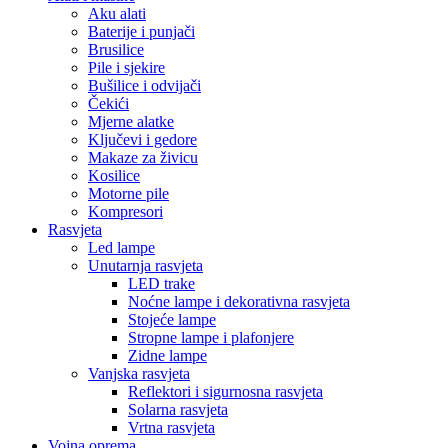
Aku alati
Baterije i punjači
Brusilice
Pile i sjekire
Bušilice i odvijači
Čekići
Mjerne alatke
Ključevi i gedore
Makaze za živicu
Kosilice
Motorne pile
Kompresori
Rasvjeta
Led lampe
Unutarnja rasvjeta
LED trake
Noćne lampe i dekorativna rasvjeta
Stojeće lampe
Stropne lampe i plafonjere
Zidne lampe
Vanjska rasvjeta
Reflektori i sigurnosna rasvjeta
Solarna rasvjeta
Vrtna rasvjeta
Vojna oprema