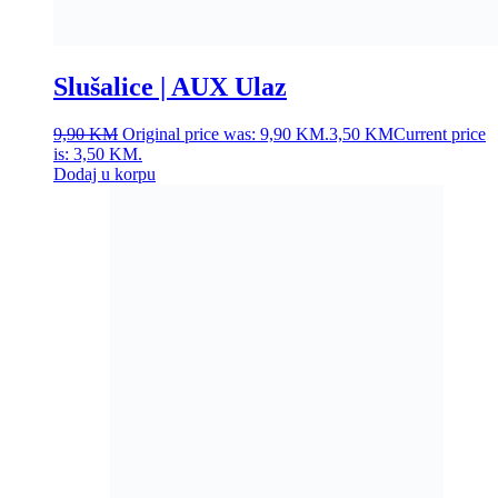
Slušalice | AUX Ulaz
9,90
KM
Original price was: 9,90 KM.
3,50
KM
Current price
is: 3,50 KM.
Dodaj u korpu