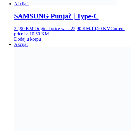
Akcija!
SAMSUNG Punjač | Type-C
22,90
KM
Original price was: 22,90 KM.
10,50
KM
Current
price is: 10,50 KM.
Dodaj u korpu
Akcija!