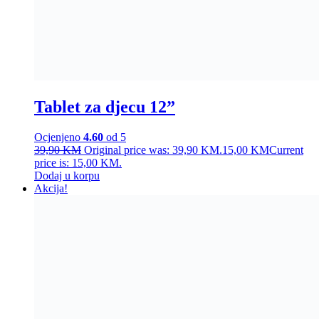
Tablet za djecu 12”
Ocjenjeno
4.60
od 5
39,90
KM
Original price was: 39,90 KM.
15,00
KM
Current
price is: 15,00 KM.
Dodaj u korpu
Akcija!