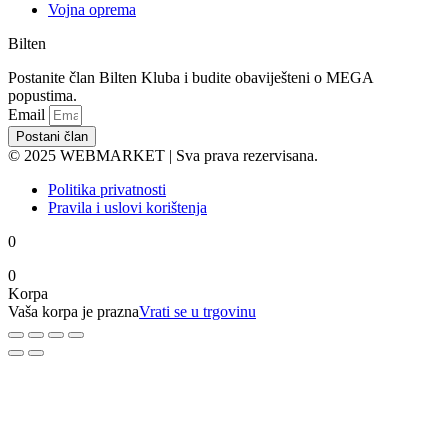
Vojna oprema
Bilten
Postanite član Bilten Kluba i budite obaviješteni o MEGA
popustima.
Email
Postani član
© 2025 WEBMARKET | Sva prava rezervisana.
Politika privatnosti
Pravila i uslovi korištenja
0
0
Korpa
Vaša korpa je prazna
Vrati se u trgovinu