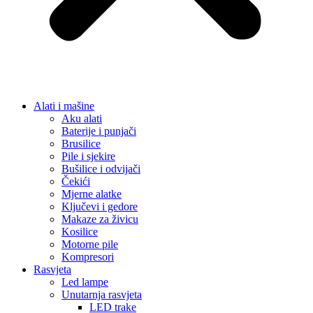
Alati i mašine
Aku alati
Baterije i punjači
Brusilice
Pile i sjekire
Bušilice i odvijači
Čekići
Mjerne alatke
Ključevi i gedore
Makaze za živicu
Kosilice
Motorne pile
Kompresori
Rasvjeta
Led lampe
Unutarnja rasvjeta
LED trake