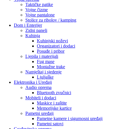
Audio oprema
Bluetooth zvučnici
Mobiteli i dodaci
Maskice i zaštite
Memorijske kartice
Pametni uređaji
Pametne kamere i sigurnosni uređaji
Pametni satovi
Građevinska oprema
HTZ Oprema
Radne patike
Odijela i kombinezoni
Naočale i zaštita lica
Maske i respiratori
Kacige i viziri
Video Nadzor