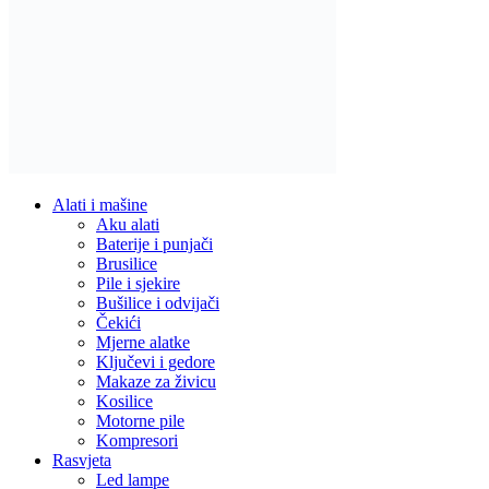
Reflektori i sigurnosna rasvjeta
Solarna rasvjeta
Vrtna rasvjeta
Vojna oprema
Taktičke patike
Vojne čizme
Vojne pantalone
Stolice za ribolov / kamping
Dom i Enterijer
Zidni paneli
Kuhinja
Kuhinjski noževi
Organizatori i dodaci
Posuđe i pribor
Ljepila i materijali
Fug mase
Montažne trake
Namještaj i sjedenje
Ljuljaške
Elektronika i Uređaji
Audio oprema
Bluetooth zvučnici
Mobiteli i dodaci
Maskice i zaštite
Memorijske kartice