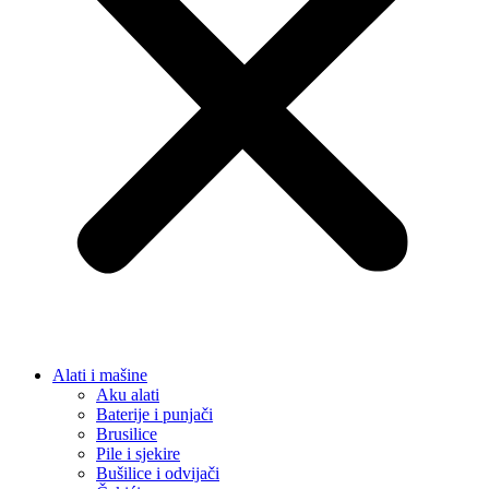
Rasvjeta
Led lampe
Unutarnja rasvjeta
LED trake
Noćne lampe i dekorativna rasvjeta
Stojeće lampe
Stropne lampe i plafonjere
Zidne lampe
Vanjska rasvjeta
Reflektori i sigurnosna rasvjeta
Solarna rasvjeta
Vrtna rasvjeta
Vojna oprema
Taktičke patike
Vojne čizme
Vojne pantalone
Stolice za ribolov / kamping
Dom i Enterijer
Zidni paneli
Kuhinja
Kuhinjski noževi
Organizatori i dodaci
Posuđe i pribor
Ljepila i materijali
Fug mase