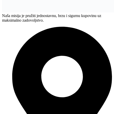
Akcije i popusti
Alati i mašine
Dom i enterijer
Građevinska oprema
Vojna oprema
Bilten
Postanite član Bilten Kluba i budite obaviješteni o MEGA
popustima.
Email
Postani član
© 2025 WEBMARKET | Sva prava rezervisana.
Politika privatnosti
Pravila i uslovi korištenja
0
0
Korpa
Vaša korpa je prazna
Vrati se u trgovinu