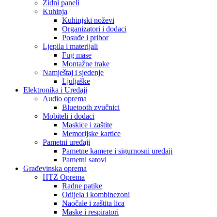
Zidni paneli za kuhinju — koje odabrati i
koje su cijene u BiH?
Zidni paneli za kuhinju postaju sve popularniji izbor u modernom
uređenju doma — i nije ni čudo. Umjesto skupog fugiranja, prašine i
majstora koji danima rade rekonstrukciju, zidni paneli za kuhinju
nude jednostavno, brzo i estetski privlačno rješenje. U ovom vodiču
objasnit ćemo koje vrste zidnih panela postoje, koji su najpogodniji
za kuhinju, kako se […]
Naša misija je pružiti jednostavnu, brzu i sigurnu kupovinu uz
maksimalno zadovoljstvo.