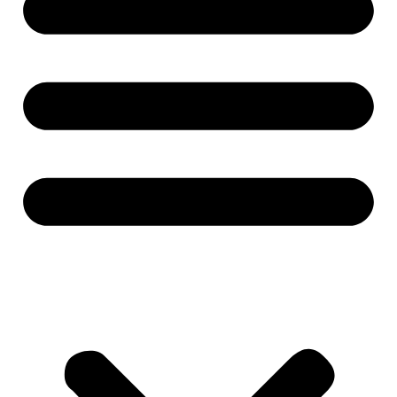
Alati i mašine
Aku alati
Baterije i punjači
Brusilice
Pile i sjekire
Bušilice i odvijači
Čekići
Mjerne alatke
Ključevi i gedore
Makaze za živicu
Kosilice
Motorne pile
Kompresori