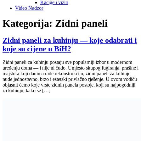
Partizanska BB, Živinice 75270