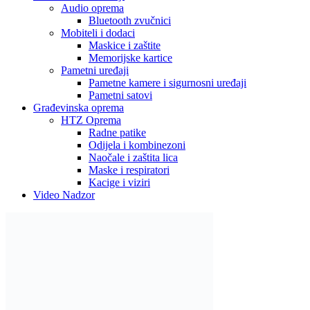
Alati i mašine
Aku alati
Baterije i punjači
Brusilice
Pile i sjekire
Bušilice i odvijači
Čekići
Mjerne alatke
Ključevi i gedore
Makaze za živicu
Kosilice
Motorne pile
Kompresori
Rasvjeta
Led lampe
Unutarnja rasvjeta
LED trake
Noćne lampe i dekorativna rasvjeta
Stojeće lampe
Stropne lampe i plafonjere
Zidne lampe
Vanjska rasvjeta