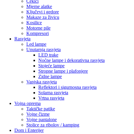
Montažne trake
Namještaj i sjedenje
Ljuljaške
Elektronika i Uređaji
Audio oprema
Bluetooth zvučnici
Mobiteli i dodaci
Maskice i zaštite
Memorijske kartice
Pametni uređaji
Pametne kamere i sigurnosni uređaji
Pametni satovi
Građevinska oprema
HTZ Oprema
Radne patike
Odijela i kombinezoni
Naočale i zaštita lica
Maske i respiratori
Kacige i viziri
Video Nadzor
Kategorija:
Zidni paneli