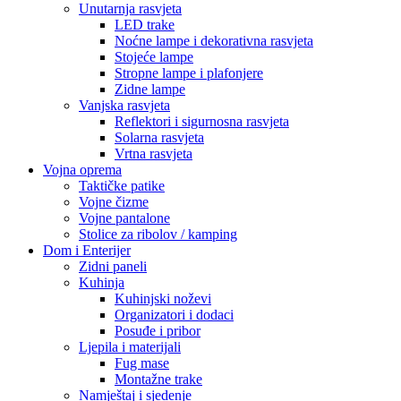
Pametni uređaji
Pametne kamere i sigurnosni uređaji
Pametni satovi
Građevinska oprema
HTZ Oprema
Radne patike
Odijela i kombinezoni
Naočale i zaštita lica
Maske i respiratori
Kacige i viziri
Video Nadzor