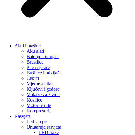
Ključevi i gedore
Makaze za živicu
Kosilice
Motorne pile
Kompresori
Rasvjeta
Led lampe
Unutarnja rasvjeta
LED trake
Noćne lampe i dekorativna rasvjeta
Stojeće lampe
Stropne lampe i plafonjere
Zidne lampe
Vanjska rasvjeta
Reflektori i sigurnosna rasvjeta
Solarna rasvjeta
Vrtna rasvjeta
Vojna oprema
Taktičke patike
Vojne čizme
Vojne pantalone
Stolice za ribolov / kamping
Dom i Enterijer
Zidni paneli
Kuhinja