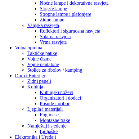
Kuhinjski noževi
Organizatori i dodaci
Posuđe i pribor
Ljepila i materijali
Fug mase
Montažne trake
Namještaj i sjedenje
Ljuljaške
Elektronika i Uređaji
Audio oprema
Bluetooth zvučnici
Mobiteli i dodaci
Maskice i zaštite
Memorijske kartice
Pametni uređaji
Pametne kamere i sigurnosni uređaji
Pametni satovi
Građevinska oprema
HTZ Oprema
Radne patike
Odijela i kombinezoni
Naočale i zaštita lica
Maske i respiratori
Kacige i viziri
Video Nadzor