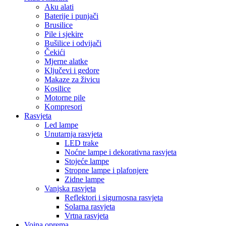
Noćne lampe i dekorativna rasvjeta
Stojeće lampe
Stropne lampe i plafonjere
Zidne lampe
Vanjska rasvjeta
Reflektori i sigurnosna rasvjeta
Solarna rasvjeta
Vrtna rasvjeta
Vojna oprema
Taktičke patike
Vojne čizme
Vojne pantalone
Stolice za ribolov / kamping
Dom i Enterijer
Zidni paneli
Kuhinja
Kuhinjski noževi
Organizatori i dodaci
Posuđe i pribor
Ljepila i materijali
Fug mase
Montažne trake
Namještaj i sjedenje
Ljuljaške
Elektronika i Uređaji