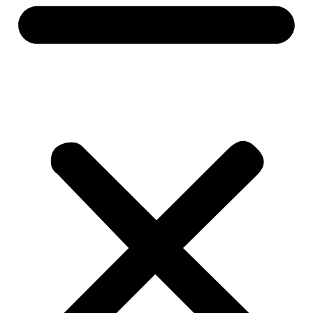
Alati i mašine
Aku alati
Baterije i punjači
Brusilice
Pile i sjekire
Bušilice i odvijači
Čekići
Mjerne alatke