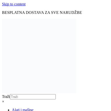
Skip to content
BESPLATNA DOSTAVA ZA SVE NARUDŽBE
Traži
×
Alati i mašine
Aku alati
Baterije i punjači
Brusilice
Pile i sjekire
Bušilice i odvijači
Čekići
Mjerne alatke
Ključevi i gedore
Makaze za živicu
Kosilice
Motorne pile
Kompresori
Rasvjeta
Led lampe
Unutarnja rasvjeta
LED trake